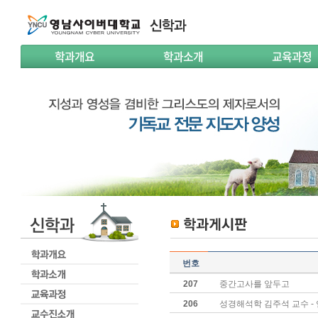
학과개요
학과소개
교육과정
번호
207
중간고사를 앞두고
206
성경해석학 김주석 교수 -