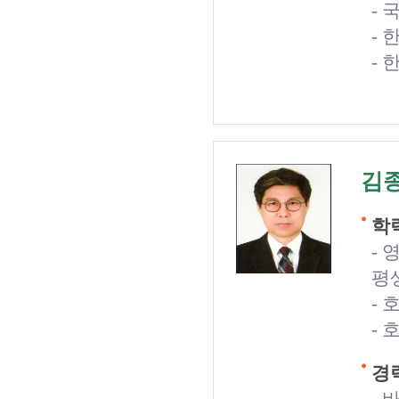
- 
-
-
김
학력
-
평
-
- 
경력