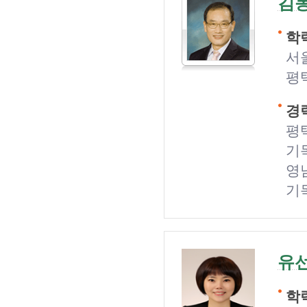
김
학력
서울
평
경력
평
기
영
기
유
학력