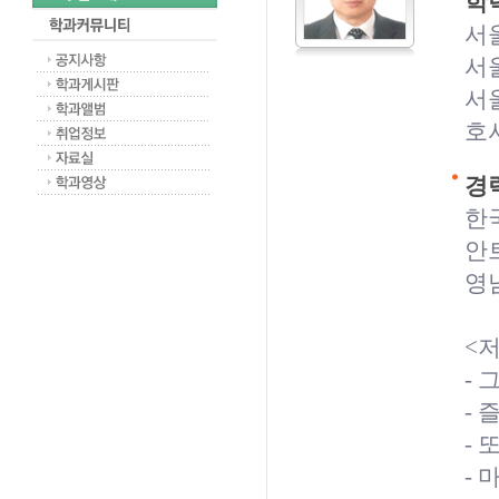
학력
서
서
서
호서
경력
한
안
영
<
-
- 
- 
-