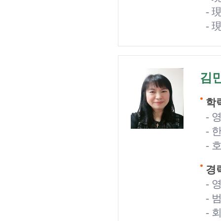
-
-
김
학력
- 
- 
-
경력
-
-
-