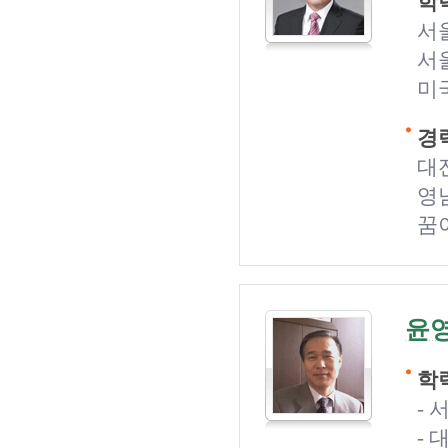
학력
서
서
미
경력
대
영
꿈
윤
학력
-
-