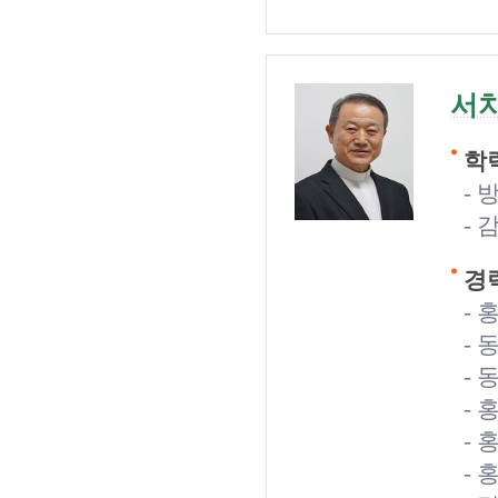
서
학력
-
- 
경력
-
-
-
-
-
-