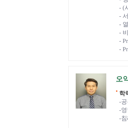
- 
-
-
-
- 
- P
오
학력
-
-
-